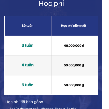
Học phí
Học phí đã bao gồm:
- Các bữa ăn trong ngày (ăn sáng, ăn trưa, ăn nhẹ)