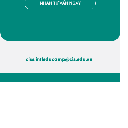
NHẬN TƯ VẤN NGAY
ciss.intleducamp@cis.edu.vn
CIS System
Hotline: 1900 255 636
Email: enquiry@cis.edu.vn