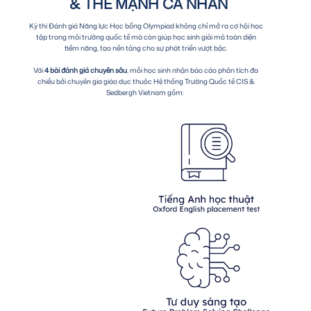
& THẾ MẠNH CÁ NHÂN
Kỳ thi Đánh giá Năng lực Học bổng Olympiad không chỉ mở ra cơ hội học
tập trong môi trường quốc tế mà còn giúp học sinh giải mã toàn diện
tiềm năng, tạo nền tảng cho sự phát triển vượt bậc.
Với
4 bài đánh giá chuyên sâu
, mỗi học sinh nhận báo cáo phân tích đa
chiều bởi chuyên gia giáo dục thuộc Hệ thống Trường Quốc tế CIS &
Sedbergh Vietnam gồm: